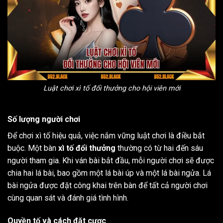
Luật chơi xì tố đổi thưởng cho hội viên mới
Số lượng người chơi
Để chơi xì tố hiệu quả, việc nắm vững luật chơi là điều bắt
buộc. Một bàn
xì tố đổi thưởng
thường có từ hai đến sáu
người tham gia. Khi ván bài bắt đầu, mỗi người chơi sẽ được
chia hai lá bài, bao gồm một lá bài úp và một lá bài ngửa. Lá
bài ngửa được đặt công khai trên bàn để tất cả người chơi
cùng quan sát và đánh giá tình hình.
Quyền tố và cách đặt cược