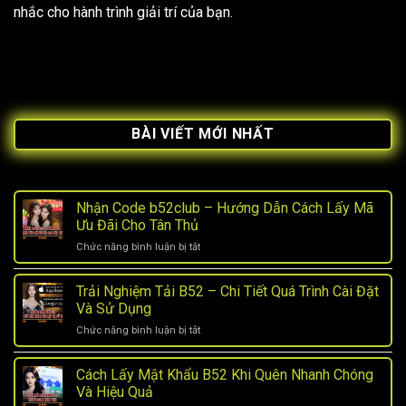
nhắc cho hành trình giải trí của bạn.
BÀI VIẾT MỚI NHẤT
Nhận Code b52club – Hướng Dẫn Cách Lấy Mã
Ưu Đãi Cho Tân Thủ
ở
Chức năng bình luận bị tắt
Nhận
Code
Trải Nghiệm Tải B52 – Chi Tiết Quá Trình Cài Đặt
b52club
Và Sử Dụng
–
Hướng
ở
Chức năng bình luận bị tắt
Dẫn
Trải
Cách
Nghiệm
Lấy
Cách Lấy Mật Khẩu B52 Khi Quên Nhanh Chóng
Tải
Mã
Và Hiệu Quả
B52
Ưu