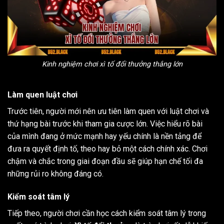
Kinh nghiệm chơi xì tố đổi thưởng thắng lớn
Làm quen luật chơi
Trước tiên, người mới nên ưu tiên làm quen với luật chơi và
thứ hạng bài trước khi tham gia cược lớn. Việc hiểu rõ bài
của mình đang ở mức mạnh hay yếu chính là nền tảng để
đưa ra quyết định tố, theo hay bỏ một cách chính xác. Chơi
chậm và chắc trong giai đoạn đầu sẽ giúp hạn chế tối đa
những rủi ro không đáng có.
Kiểm soát tâm lý
Tiếp theo, người chơi cần học cách kiểm soát tâm lý trong