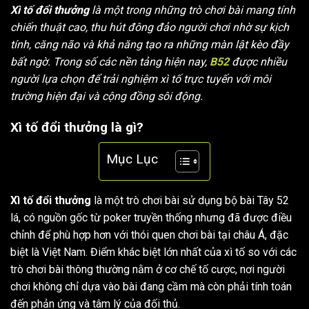
Xì tố đổi thưởng
là một trong những trò chơi bài mang tính
chiến thuật cao, thu hút đông đảo người chơi nhờ sự kịch
tính, căng não và khả năng tạo ra những màn lật kèo đầy
bất ngờ. Trong số các nền tảng hiện nay,
B52
được nhiều
người lựa chọn để trải nghiệm xì tố trực tuyến với môi
trường hiện đại và cộng đồng sôi động.
Xì tố đổi thưởng là gì?
Mục Lục
Xì tố đổi thưởng
là một trò chơi bài sử dụng bộ bài Tây 52
lá, có nguồn gốc từ poker truyền thống nhưng đã được điều
chỉnh để phù hợp hơn với thói quen chơi bài tại châu Á, đặc
biệt là Việt Nam. Điểm khác biệt lớn nhất của xì tố so với các
trò chơi bài thông thường nằm ở cơ chế tố cược, nơi người
chơi không chỉ dựa vào bài đang cầm mà còn phải tính toán
đến phản ứng và tâm lý của đối thủ.