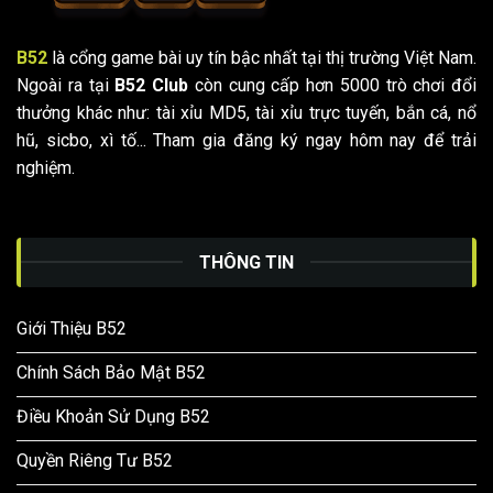
B52
là cổng game bài uy tín bậc nhất tại thị trường Việt Nam.
Ngoài ra tại
B52 Club
còn cung cấp hơn 5000 trò chơi đổi
thưởng khác như: tài xỉu MD5, tài xỉu trực tuyến, bắn cá, nổ
hũ, sicbo, xì tố... Tham gia đăng ký ngay hôm nay để trải
nghiệm.
THÔNG TIN
Giới Thiệu B52
Chính Sách Bảo Mật B52
Điều Khoản Sử Dụng B52
Quyền Riêng Tư B52