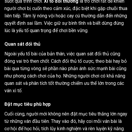
suốt quá trình chơi.
Xì tố đổi thưởng
là trò chơi rất dễ khiến
người chơi bị cuốn theo cảm xúc, đặc biệt khi gặp chuỗi thua
liên tiếp. Tâm lý nóng vội hoặc cay cú thường dẫn đến những
quyết định sai lầm. Việc giữ sự bình tĩnh và biết dừng đúng
lúc là yếu tố quan trọng để chơi bền vững.
Quan sát đối thủ
Ngoài yếu tố bài của bản thân, việc quan sát đối thủ cũng
đóng vai trò then chốt. Cách đối thủ tố cược, theo bài hay bỏ
bài qua từng vòng sẽ phần nào phản ánh sức mạnh bài cũng
như phong cách chơi của họ. Những người chơi có khả năng
quan sát và phân tích tốt thường chiếm ưu thế lớn trong các
ván xì tố.
Đặt mục tiêu phù hợp
Cuối cùng, người mới không nên đặt mục tiêu thắng lớn ngay
từ những ván đầu tiên. Thay vào đó, hãy coi mỗi ván bài là
cơ hội để học hỏi, tích lũy kinh nghiệm và rèn luyện kỹ năng.