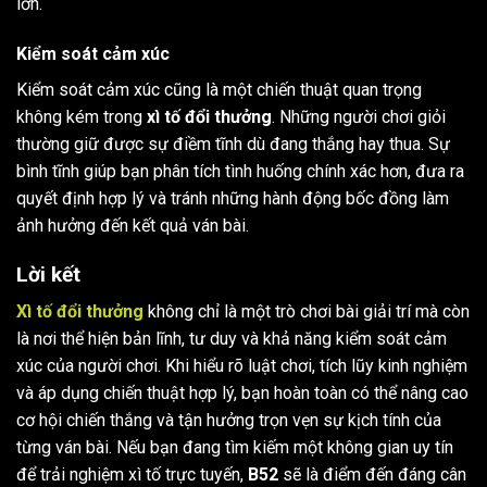
lớn.
Kiểm soát cảm xúc
Kiểm soát cảm xúc cũng là một chiến thuật quan trọng
không kém trong
xì tố đổi thưởng
. Những người chơi giỏi
thường giữ được sự điềm tĩnh dù đang thắng hay thua. Sự
bình tĩnh giúp bạn phân tích tình huống chính xác hơn, đưa ra
quyết định hợp lý và tránh những hành động bốc đồng làm
ảnh hưởng đến kết quả ván bài.
Lời kết
Xì tố đổi thưởng
không chỉ là một trò chơi bài giải trí mà còn
là nơi thể hiện bản lĩnh, tư duy và khả năng kiểm soát cảm
xúc của người chơi. Khi hiểu rõ luật chơi, tích lũy kinh nghiệm
và áp dụng chiến thuật hợp lý, bạn hoàn toàn có thể nâng cao
cơ hội chiến thắng và tận hưởng trọn vẹn sự kịch tính của
từng ván bài. Nếu bạn đang tìm kiếm một không gian uy tín
để trải nghiệm xì tố trực tuyến,
B52
sẽ là điểm đến đáng cân