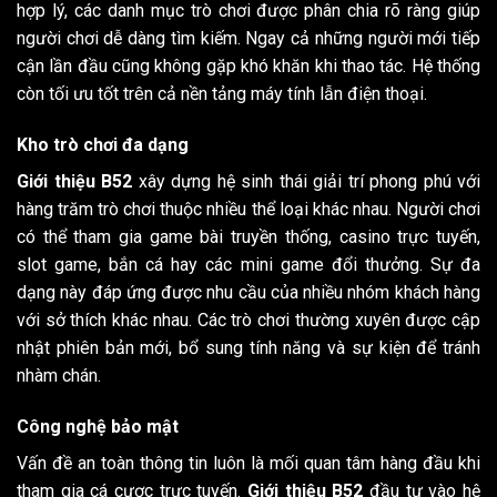
hợp lý, các danh mục trò chơi được phân chia rõ ràng giúp
người chơi dễ dàng tìm kiếm. Ngay cả những người mới tiếp
cận lần đầu cũng không gặp khó khăn khi thao tác. Hệ thống
còn tối ưu tốt trên cả nền tảng máy tính lẫn điện thoại.
Kho trò chơi đa dạng
Giới thiệu B52
xây dựng hệ sinh thái giải trí phong phú với
hàng trăm trò chơi thuộc nhiều thể loại khác nhau. Người chơi
có thể tham gia game bài truyền thống, casino trực tuyến,
slot game, bắn cá hay các mini game đổi thưởng. Sự đa
dạng này đáp ứng được nhu cầu của nhiều nhóm khách hàng
với sở thích khác nhau. Các trò chơi thường xuyên được cập
nhật phiên bản mới, bổ sung tính năng và sự kiện để tránh
nhàm chán.
Công nghệ bảo mật
Vấn đề an toàn thông tin luôn là mối quan tâm hàng đầu khi
tham gia cá cược trực tuyến.
Giới thiệu B52
đầu tư vào hệ