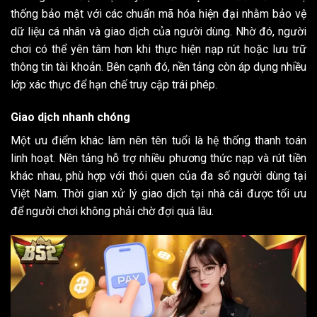
thống bảo mật với các chuẩn mã hóa hiện đại nhằm bảo vệ
dữ liệu cá nhân và giao dịch của người dùng. Nhờ đó, người
chơi có thể yên tâm hơn khi thực hiện nạp rút hoặc lưu trữ
thông tin tài khoản. Bên cạnh đó, nền tảng còn áp dụng nhiều
lớp xác thực để hạn chế truy cập trái phép.
Giao dịch nhanh chóng
Một ưu điểm khác làm nên tên tuổi là hệ thống thanh toán
linh hoạt. Nền tảng hỗ trợ nhiều phương thức nạp và rút tiền
khác nhau, phù hợp với thói quen của đa số người dùng tại
Việt Nam. Thời gian xử lý giao dịch tại nhà cái được tối ưu
để người chơi không phải chờ đợi quá lâu.