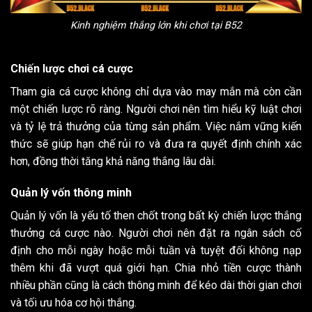
Kinh nghiệm thắng lớn khi chơi tại B52
Chiến lược chơi cá cược
Tham gia cá cược không chỉ dựa vào may mắn mà còn cần
một chiến lược rõ ràng. Người chơi nên tìm hiểu kỹ luật chơi
và tỷ lệ trả thưởng của từng sản phẩm. Việc nắm vững kiến
thức sẽ giúp hạn chế rủi ro và đưa ra quyết định chính xác
hơn, đồng thời tăng khả năng thắng lâu dài.
Quản lý vốn thông minh
Quản lý vốn là yếu tố then chốt trong bất kỳ chiến lược thắng
thưởng cá cược nào. Người chơi nên đặt ra ngân sách cố
định cho mỗi ngày hoặc mỗi tuần và tuyệt đối không nạp
thêm khi đã vượt quá giới hạn. Chia nhỏ tiền cược thành
nhiều phần cũng là cách thông minh để kéo dài thời gian chơi
và tối ưu hóa cơ hội thắng.