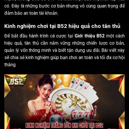
có. Đây là những bước cơ bản nhưng vô cùng quan trọng để
đảm bảo an toàn tài khoản.
Kinh nghiệm chơi tại B52 hiệu quả cho tân thủ
Để bắt đầu hành trình cá cược tại
Giới thiệu B52
một cách
hiệu quả, tân thủ cần nắm vững những chiến lược cơ bản,
quản lý vốn thông minh và biết tận dụng ưu đãi. Bài viết này
sẽ chia sẻ kinh nghiệm giúp bạn chơi an toàn và tối đa cơ hội
thắng.