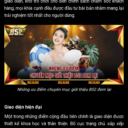
giao diện, kho trò chơi cho đến chính sách chăm sóc khách
hàng, mọi khía cạnh đều được đầu tư bài bản nhằm mang lại
trải nghiệm tốt nhất cho người dùng.
Những ưu điểm chuyên mục giới thiệu B52 đem lại
Giao diện hiện đại
Một trong những điểm cộng đầu tiên chính là giao diện được
thiết kế khoa học và thân thiện. Bố cục trang chủ sắp xếp