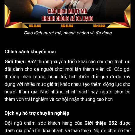
Giao dịch mượt mà, nhanh chóng và đa dạng
Chính sách khuyến mãi
Giới thiệu B52
thường xuyên triển khai các chương trình ưu
đãi dành cho cả người chơi mới lẫn thành viên cũ. Các gói
thưởng chào mừng, hoàn trả, tích điểm đổi quà được xây
dựng với nhiều mức giá trị khác nhau, tạo thêm động lực cho
người tham gia. Nhờ những chính sách này, người chơi có
thêm vốn trải nghiệm và cơ hội nhận thưởng cao hơn.
Dịch vụ hỗ trợ chuyên nghiệp
Đội ngũ chăm sóc khách hàng của
Giới thiệu B52
được
đánh giá phản hồi khá nhanh và thân thiện. Người chơi có thể