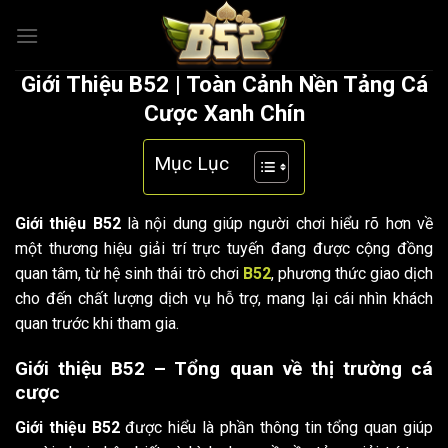
Chuyển
đến
nội
Giới Thiệu B52 | Toàn Cảnh Nền Tảng Cá
dung
Cược Xanh Chín
Mục Lục
Giới thiệu B52
là nội dung giúp người chơi hiểu rõ hơn về
một thương hiệu giải trí trực tuyến đang được cộng đồng
quan tâm, từ hệ sinh thái trò chơi
B52
, phương thức giao dịch
cho đến chất lượng dịch vụ hỗ trợ, mang lại cái nhìn khách
quan trước khi tham gia.
Giới thiệu B52 – Tổng quan về thị trường cá
cược
Giới thiệu B52
được hiểu là phần thông tin tổng quan giúp