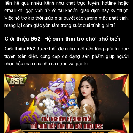
liên hệ qua nhiều kênh như chat trực tuyến, hotline hoặc
email khi gặp vấn đề về tài khoản, giao dịch hay kỹ thuật.
Việc hỗ trợ kịp thời giúp giải quyết các vướng mắc phát sinh,
mang lại cảm giác yên tâm trong suốt quá trình giải trí.
Giới thiệu B52- Hệ sinh thái trò chơi phổ biến
Giới thiệu B52
được biết đến như một nền tảng giải trí trực
tuyến toàn diện, cung cấp đa dạng sản phẩm giúp người
chơi thỏa mãn nhu cầu cá cược và giải trí.