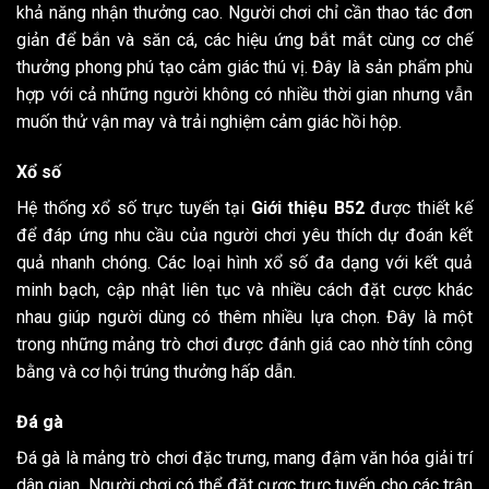
khả năng nhận thưởng cao. Người chơi chỉ cần thao tác đơn
giản để bắn và săn cá, các hiệu ứng bắt mắt cùng cơ chế
thưởng phong phú tạo cảm giác thú vị. Đây là sản phẩm phù
hợp với cả những người không có nhiều thời gian nhưng vẫn
muốn thử vận may và trải nghiệm cảm giác hồi hộp.
Xổ số
Hệ thống xổ số trực tuyến tại
Giới thiệu B52
được thiết kế
để đáp ứng nhu cầu của người chơi yêu thích dự đoán kết
quả nhanh chóng. Các loại hình xổ số đa dạng với kết quả
minh bạch, cập nhật liên tục và nhiều cách đặt cược khác
nhau giúp người dùng có thêm nhiều lựa chọn. Đây là một
trong những mảng trò chơi được đánh giá cao nhờ tính công
bằng và cơ hội trúng thưởng hấp dẫn.
Đá gà
Đá gà là mảng trò chơi đặc trưng, mang đậm văn hóa giải trí
dân gian. Người chơi có thể đặt cược trực tuyến cho các trận