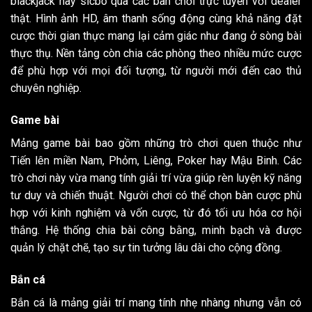
blackjack hay sicbo qua các bàn chơi trực tuyến với dealer
thật. Hình ảnh HD, âm thanh sống động cùng khả năng đặt
cược thời gian thực mang lại cảm giác như đang ở sòng bài
thực thụ. Nền tảng còn chia các phòng theo nhiều mức cược
để phù hợp với mọi đối tượng, từ người mới đến cao thủ
chuyên nghiệp.
Game bài
Mảng game bài bao gồm những trò chơi quen thuộc như
Tiến lên miền Nam, Phỏm, Liêng, Poker hay Mậu Binh. Các
trò chơi này vừa mang tính giải trí vừa giúp rèn luyện kỹ năng
tư duy và chiến thuật. Người chơi có thể chọn bàn cược phù
hợp với kinh nghiệm và vốn cược, từ đó tối ưu hóa cơ hội
thắng. Hệ thống chia bài công bằng, minh bạch và được
quản lý chặt chẽ, tạo sự tin tưởng lâu dài cho cộng đồng.
Bắn cá
Bắn cá là mảng giải trí mang tính nhẹ nhàng nhưng vẫn có