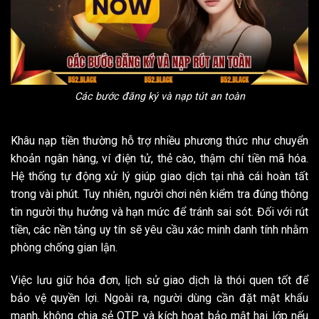
Các bước đăng ký và nạp tút an toàn
Khâu nạp tiền thường hỗ trợ nhiều phương thức như chuyển
khoản ngân hàng, ví điện tử, thẻ cào, thậm chí tiền mã hóa.
Hệ thống tự động xử lý giúp giao dịch tại nhà cái hoàn tất
trong vài phút. Tuy nhiên, người chơi nên kiểm tra đúng thông
tin người thụ hưởng và hạn mức để tránh sai sót. Đối với rút
tiền, các nền tảng uy tín sẽ yêu cầu xác minh danh tính nhằm
phòng chống gian lận.
Việc lưu giữ hóa đơn, lịch sử giao dịch là thói quen tốt để
bảo vệ quyền lợi. Ngoài ra, người dùng cần đặt mật khẩu
mạnh, không chia sẻ OTP và kích hoạt bảo mật hai lớp nếu