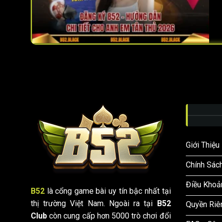
Giới Thiệu
Chính Sác
Điều Khoả
B52
là cổng game bài uy tín bậc nhất tại
thị trường Việt Nam. Ngoài ra tại
B52
Quyền Riê
Club
còn cung cấp hơn 5000 trò chơi đổi