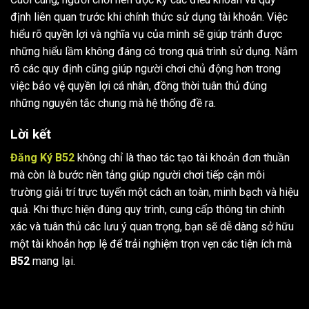
định liên quan trước khi chính thức sử dụng tài khoản. Việc
hiểu rõ quyền lợi và nghĩa vụ của mình sẽ giúp tránh được
những hiểu lầm không đáng có trong quá trình sử dụng. Nắm
rõ các quy định cũng giúp người chơi chủ động hơn trong
việc bảo vệ quyền lợi cá nhân, đồng thời tuân thủ đúng
những nguyên tắc chung mà hệ thống đề ra.
Lời kết
Đăng Ký B52
không chỉ là thao tác tạo tài khoản đơn thuần
mà còn là bước nền tảng giúp người chơi tiếp cận môi
trường giải trí trực tuyến một cách an toàn, minh bạch và hiệu
quả. Khi thực hiện đúng quy trình, cung cấp thông tin chính
xác và tuân thủ các lưu ý quan trọng, bạn sẽ dễ dàng sở hữu
một tài khoản hợp lệ để trải nghiệm trọn vẹn các tiện ích mà
B52
mang lại.