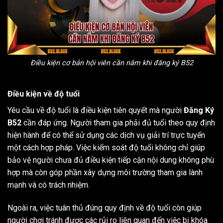
Điều kiện cơ bản hội viên cần nắm khi đăng ký B52
Điều kiện về độ tuổi
Yêu cầu về độ tuổi là điều kiện tiên quyết mà người
Đăng Ký
B52
cần đáp ứng. Người tham gia phải đủ tuổi theo quy định
hiện hành để có thể sử dụng các dịch vụ giải trí trực tuyến
một cách hợp pháp. Việc kiểm soát độ tuổi không chỉ giúp
bảo vệ người chưa đủ điều kiện tiếp cận nội dung không phù
hợp mà còn góp phần xây dựng môi trường tham gia lành
mạnh và có trách nhiệm.
Ngoài ra, việc tuân thủ đúng quy định về độ tuổi còn giúp
người chơi tránh được các rủi ro liên quan đến việc bị khóa