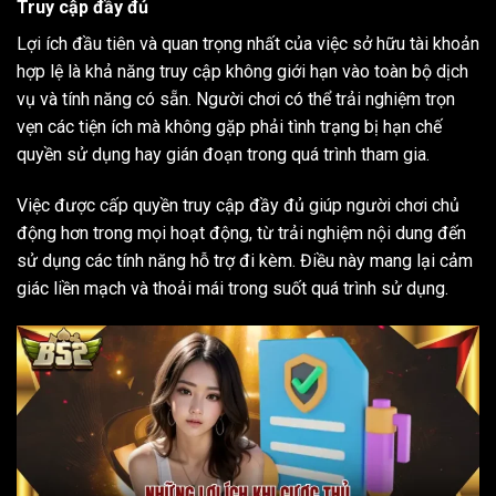
Truy cập đầy đủ
Lợi ích đầu tiên và quan trọng nhất của việc sở hữu tài khoản
hợp lệ là khả năng truy cập không giới hạn vào toàn bộ dịch
vụ và tính năng có sẵn. Người chơi có thể trải nghiệm trọn
vẹn các tiện ích mà không gặp phải tình trạng bị hạn chế
quyền sử dụng hay gián đoạn trong quá trình tham gia.
Việc được cấp quyền truy cập đầy đủ giúp người chơi chủ
động hơn trong mọi hoạt động, từ trải nghiệm nội dung đến
sử dụng các tính năng hỗ trợ đi kèm. Điều này mang lại cảm
giác liền mạch và thoải mái trong suốt quá trình sử dụng.