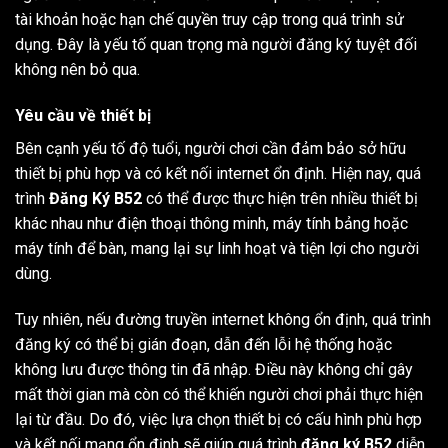
tài khoản hoặc hạn chế quyền truy cập trong quá trình sử
dụng. Đây là yếu tố quan trọng mà người đăng ký tuyệt đối
không nên bỏ qua.
Yêu cầu về thiết bị
Bên cạnh yếu tố độ tuổi, người chơi cần đảm bảo sở hữu
thiết bị phù hợp và có kết nối internet ổn định. Hiện nay, quá
trình
Đăng Ký B52
có thể được thực hiện trên nhiều thiết bị
khác nhau như điện thoại thông minh, máy tính bảng hoặc
máy tính để bàn, mang lại sự linh hoạt và tiện lợi cho người
dùng.
Tuy nhiên, nếu đường truyền internet không ổn định, quá trình
đăng ký có thể bị gián đoạn, dẫn đến lỗi hệ thống hoặc
không lưu được thông tin đã nhập. Điều này không chỉ gây
mất thời gian mà còn có thể khiến người chơi phải thực hiện
lại từ đầu. Do đó, việc lựa chọn thiết bị có cấu hình phù hợp
và kết nối mạng ổn định sẽ giúp quá trình
đăng ký B52
diễn