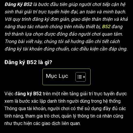
Đăng Ký B52
là bước đầu tiên giúp người chơi tiếp cận hệ
sinh thái giải trí trực tuyến hiện đại, an toàn và minh bạch.
Với quy trình đăng ký đơn giản, giao diện thân thiện và khả
năng thao tác nhanh chóng trên nhiều thiết bị,
B52
đang
trở thành lựa chọn được đông đảo người chơi quan tâm.
Trong bài viết này, chúng tôi sẽ hướng dẫn chi tiết cách
đăng ký tài khoản đúng chuẩn, các điều kiện cần đáp ứng.
Đăng ký B52 là gì?
Mục Lục
Việc đ
ăng ký B52
trên một nền tảng giải trí trực tuyến được
xem là bước xác lập danh tính người dùng trong hệ thống.
Thông qua tài khoản, người chơi có thể sử dụng đầy đủ các
tính năng, tham gia trò chơi, quản lý thông tin cá nhân cũng
như thực hiện các giao dịch liên quan.