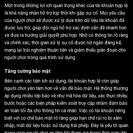
Một trong những lợi ích quan trọng khác của tài khoản hợp lệ
là khả năng nhận hỗ trợ kịp thời khi gặp sự cố. Mọi yêu cầu
của người chơi sẽ được xử lý dựa trên dữ liệu tài khoản đã
được lưu trữ, giúp đội ngũ hỗ trợ xác định vấn đề nhanh hơn
và đưa ra hướng giải quyết phù hợp. Nhờ có thông tin rõ ràng
và chính xác, thời gian xử lý sự cố được rút ngắn đáng kể,
mang lại trải nghiệm thuận tiện và giảm thiểu gián đoạn cho
người chơi trong quá trình sử dụng.
Tăng cường bảo mật
Bên cạnh các tiện ích sử dụng, tài khoản hợp lệ còn giúp
người chơi yên tâm hơn về vấn đề bảo mật. Hệ thống thường
áp dụng nhiều lớp bảo vệ như mã hóa dữ liệu, xác thực nhiều
bước hoặc các biện pháp kiểm soát truy cập nhằm đảm bảo
an toàn tối đa cho thông tin cá nhân. Việc có tài khoản riêng
biệt với cơ chế bảo mật rõ ràng giúp hạn chế rủi ro bị xâm
nhập, mất dữ liệu hoặc sử dụng trái phép. Đây là yếu tố quan
trọng giúp người chơi an tâm khi tham gia trong thời gian dài.