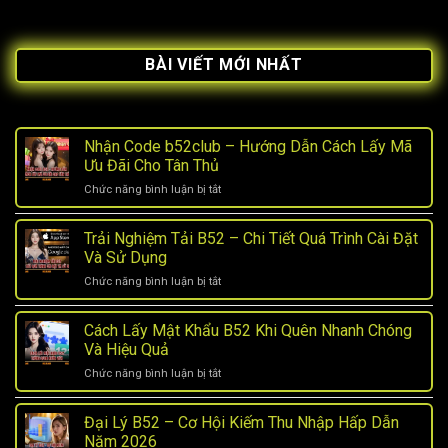
BÀI VIẾT MỚI NHẤT
Nhận Code b52club – Hướng Dẫn Cách Lấy Mã
Ưu Đãi Cho Tân Thủ
ở
Chức năng bình luận bị tắt
Nhận
Code
Trải Nghiệm Tải B52 – Chi Tiết Quá Trình Cài Đặt
b52club
Và Sử Dụng
–
Hướng
ở
Chức năng bình luận bị tắt
Dẫn
Trải
Cách
Nghiệm
Lấy
Cách Lấy Mật Khẩu B52 Khi Quên Nhanh Chóng
Tải
Mã
Và Hiệu Quả
B52
Ưu
–
ở
Chức năng bình luận bị tắt
Đãi
Chi
Cách
Cho
Tiết
Lấy
Tân
Quá
Đại Lý B52 – Cơ Hội Kiếm Thu Nhập Hấp Dẫn
Mật
Thủ
Trình
Năm 2026
Khẩu