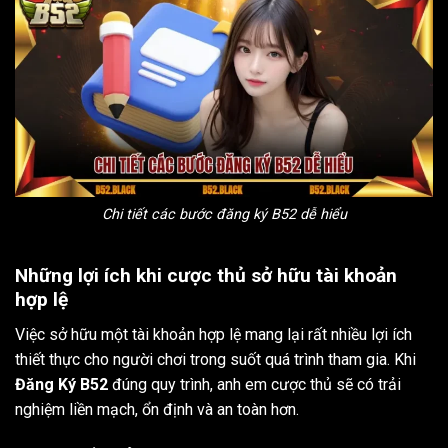
Chi tiết các bước đăng ký B52 dễ hiểu
Những lợi ích khi cược thủ sở hữu tài khoản
hợp lệ
Việc sở hữu một tài khoản hợp lệ mang lại rất nhiều lợi ích
thiết thực cho người chơi trong suốt quá trình tham gia. Khi
Đăng Ký B52
đúng quy trình, anh em cược thủ sẽ có trải
nghiệm liền mạch, ổn định và an toàn hơn.