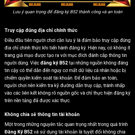
Lưu ý quan trọng để đăng ký B52 thành công và an toàn
Truy cập đúng địa chỉ chính thức
Điều đầu tiên người chơi cần lưu ý là đảm bảo truy cập đúng
địa chỉ chính thức khi tiến hành đăng ký. Hiện nay, có không ít
trang giả mạo được tạo ra với mục đích đánh cắp thông tin
người dùng. Việc
đăng ký B52
tại những nguồn không đáng
tin cậy có thể dẫn đến nguy cơ mất dữ liệu cá nhân hoặc bị
chiếm quyền kiểm soát tài khoản. Để đảm bảo an toàn,
người chơi nên kiểm tra kỹ đường dẫn truy cập, tránh nhấp
vào các liên kết không rõ nguồn gốc và chỉ thực hiện đăng ký
trên nền tảng đã được xác thực.
Không chia sẻ thông tin tài khoản
Một trong những nguyên tắc quan trọng nhất trong quá trình
Đăng Ký B52
và sử dụng tài khoản là tuyệt đối không chia