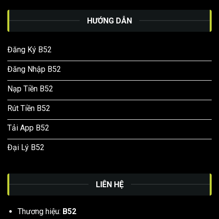
HƯỚNG DẪN
Đăng Ký B52
Đăng Nhập B52
Nạp Tiền B52
Rút Tiền B52
Tải App B52
Đại Lý B52
LIÊN HỆ
Thương hiệu:
B52