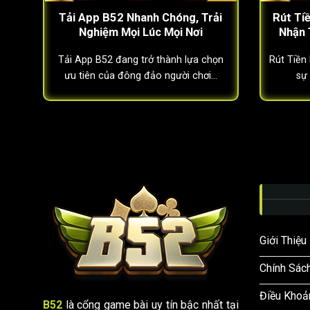
Tiêu ch
Tải App B52 Nhanh Chóng, Trải
Rút Ti
Thành 
Nghiệm Mọi Lúc Mọi Nơi
Nhận 
Kho ga
Tải App B52 đang trở thành lựa chọn
Rút Tiền
Đại lý
ưu tiên của đông đảo người chơi...
sự 
Doanh 
Đối tác
Giả
nhiề
Thị trư
loạt sâ
anh em,
Giới Thiệu
từ nhữn
Chính Sác
qua từn
Điều Khoả
B52
là cổng game bài uy tín bậc nhất tại