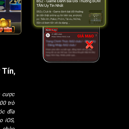
 Tín,
m cược
00 trò
óc đĩa
o iOS,
 chào