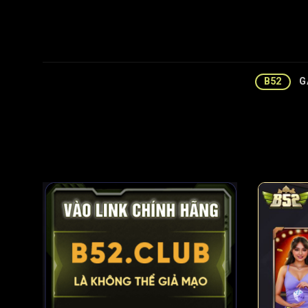
Chuyển
đến
nội
dung
B52
G