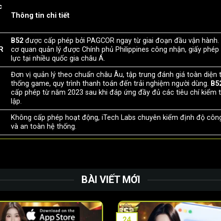
c
Thông tin chi tiết
B52
được cấp phép bởi PAGCOR ngay từ giai đoạn đầu vận hành. 
R
cơ quan quản lý được Chính phủ Philippines công nhận, giấy phép
lực tại nhiều quốc gia châu Á.
Đơn vị quản lý theo chuẩn châu Âu, tập trung đánh giá toàn diện 
thống game, quy trình thanh toán đến trải nghiệm người dùng.
B5
cấp phép từ năm 2023 sau khi đáp ứng đầy đủ các tiêu chí kiểm 
lập.
Không cấp phép hoạt động, iTech Labs chuyên kiểm định độ côn
và an toàn hệ thống.
BÀI VIẾT MỚI
24