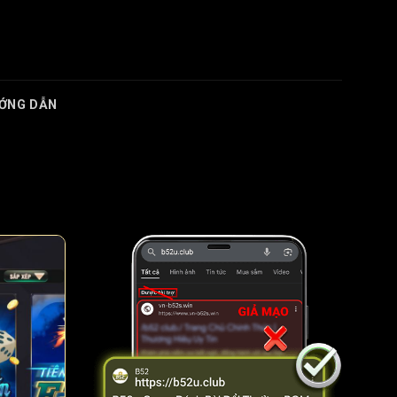
ỚNG DẪN