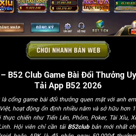
– B52 Club Game Bài Đổi Thưởng Uy
Tải App B52 2026
là cổng game bài đổi thưởng quen mặt với anh e
 Việt, hoạt động ổn định nhiều năm và sở hữu hơn 1
i thực chiến như Tiến Lên, Phỏm, Poker, Tài Xỉu, X
Linh. Hội viên chỉ cần tải
B52club
bản mới nhất ch
roid hoặc APK là đã nhận ngay 50.000₫ thưởng