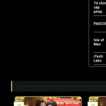
Tổ chứ
cấp
phép
PAGCO
Isle of
Man
iTech
Labs
24
24