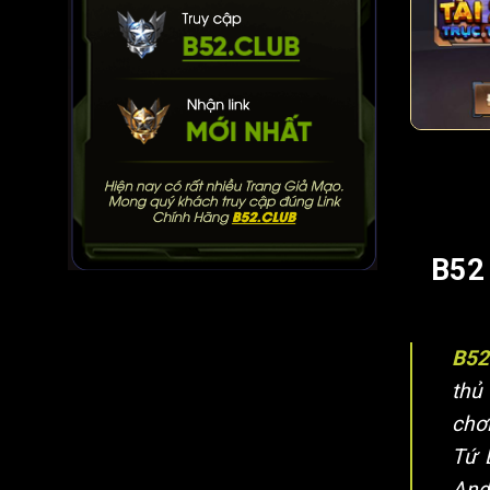
B52 
B52
thủ
chơ
Tứ 
And