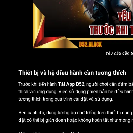
Yêu cầu cần th
Thiết bị và hệ điều hành cần tương thích
Trước khi tiến hành
Tải App B52
, người chơi cần đảm bả
thích với ứng dụng. Việc sử dụng phiên bản hệ điều hàn
tương thích trong quá trình cài đặt và sử dụng.
Bên cạnh đó, dung lượng bộ nhớ trống trên thiết bị cũng 
đặt có thể bị gián đoạn hoặc không hoàn tất như mong m