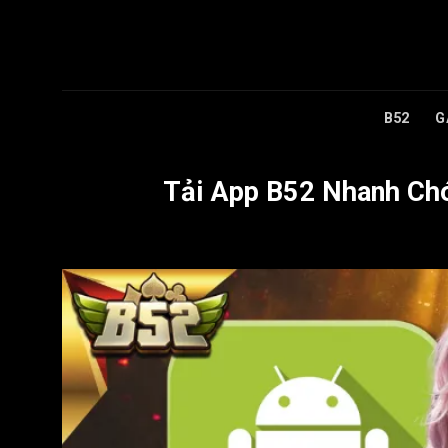
Chuyển
đến
nội
dung
B52
G
Tải App B52 Nhanh Chó