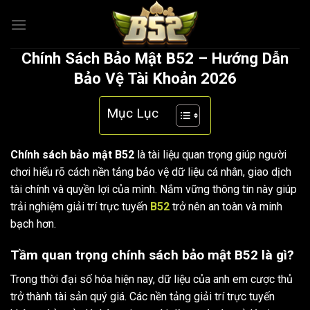
Chuyển
đến
nội
Chính Sách Bảo Mật B52 – Hướng Dẫn
dung
Bảo Vệ Tài Khoản 2026
Mục Lục
Chính sách bảo mật B52
là tài liệu quan trọng giúp người
chơi hiểu rõ cách nền tảng bảo vệ dữ liệu cá nhân, giao dịch
tài chính và quyền lợi của mình. Nắm vững thông tin này giúp
trải nghiệm giải trí trực tuyến
B52
trở nên an toàn và minh
bạch hơn.
Tầm quan trọng chính sách bảo mật B52 là gì?
Trong thời đại số hóa hiện nay, dữ liệu của anh em cược thủ
trở thành tài sản quý giá. Các nền tảng giải trí trực tuyến