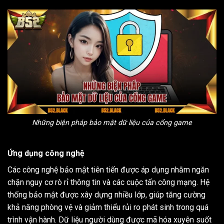
Những biện pháp bảo mật dữ liệu của cổng game
Ứng dụng công nghệ
Các công nghệ bảo mật tiên tiến được áp dụng nhằm ngăn
chặn nguy cơ rò rỉ thông tin và các cuộc tấn công mạng. Hệ
thống bảo mật được xây dựng nhiều lớp, giúp tăng cường
khả năng phòng vệ và giảm thiểu rủi ro phát sinh trong quá
trình vận hành. Dữ liệu người dùng được mã hóa xuyên suốt