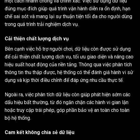
một cách nhanh chóng và chính xác. Việc sử dụng dữ liệu
đúng mục đích giúp quá trình vận hành diễn ra ổn định, hạn
chế sai sót và mang lại sự thuận tiện tối đa cho người dùng
trong quá trình trải nghiệm dịch vụ.
Cải thiện chất lượng dịch vụ
Bên cạnh việc hỗ trợ người chơi, dữ liệu còn được sử dụng
để cải thiện chất lượng dịch vụ, tối ưu giao diện và nâng cao
hiệu suất hoạt động của nền tảng. Thông qua việc phân tích
thông tin thu thập được, hệ thống có thể đánh giá hành vi sử
dụng và kịp thời điều chỉnh để đáp ứng nhu cầu thực tế.
Ngoài ra, việc phân tích dữ liệu còn giúp phát hiện sớm các
dấu hiệu bất thường, từ đó ngăn chặn các hành vi gian lận
hoặc truy cập trái phép, góp phần bảo vệ an toàn cho toàn
bộ hệ thống.
Cam kết không chia sẻ dữ liệu