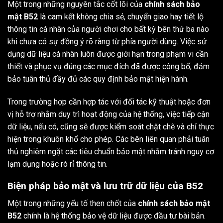
Một trong những nguyên tắc cốt lõi của
chính sách bảo
mật B52
là cam kết không chia sẻ, chuyển giao hay tiết lộ
thông tin cá nhân của người chơi cho bất kỳ bên thứ ba nào
khi chưa có sự đồng ý rõ ràng từ phía người dùng. Việc sử
dụng dữ liệu cá nhân luôn được giới hạn trong phạm vi cần
thiết và phục vụ đúng các mục đích đã được công bố, đảm
bảo tuân thủ đầy đủ các quy định bảo mật hiện hành.
Trong trường hợp cần hợp tác với đối tác kỹ thuật hoặc đơn
vị hỗ trợ nhằm duy trì hoạt động của hệ thống, việc tiếp cận
dữ liệu, nếu có, cũng sẽ được kiểm soát chặt chẽ và chỉ thực
hiện trong khuôn khổ cho phép. Các bên liên quan phải tuân
thủ nghiêm ngặt các tiêu chuẩn bảo mật nhằm tránh nguy cơ
lạm dụng hoặc rò rỉ thông tin.
Biện pháp bảo mật và lưu trữ dữ liệu của B52
Một trong những yếu tố then chốt của
chính sách bảo mật
B52
chính là hệ thống bảo vệ dữ liệu được đầu tư bài bản.