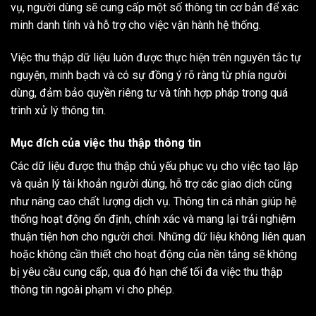
vụ, người dùng sẽ cung cấp một số thông tin cơ bản để xác
minh danh tính và hỗ trợ cho việc vận hành hệ thống.
Việc thu thập dữ liệu luôn được thực hiện trên nguyên tắc tự
nguyện, minh bạch và có sự đồng ý rõ ràng từ phía người
dùng, đảm bảo quyền riêng tư và tính hợp pháp trong quá
trình xử lý thông tin.
Mục đích của việc thu thập thông tin
Các dữ liệu được thu thập chủ yếu phục vụ cho việc tạo lập
và quản lý tài khoản người dùng, hỗ trợ các giao dịch cũng
như nâng cao chất lượng dịch vụ. Thông tin cá nhân giúp hệ
thống hoạt động ổn định, chính xác và mang lại trải nghiệm
thuận tiện hơn cho người chơi. Những dữ liệu không liên quan
hoặc không cần thiết cho hoạt động của nền tảng sẽ không
bị yêu cầu cung cấp, qua đó hạn chế tối đa việc thu thập
thông tin ngoài phạm vi cho phép.