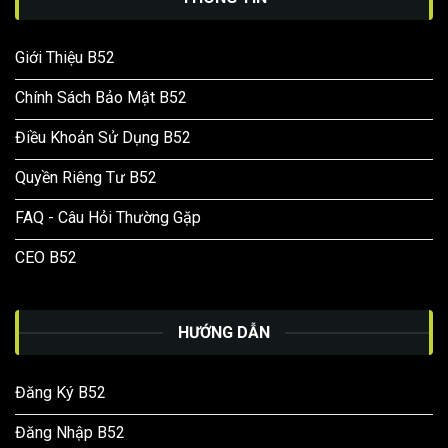
Giới Thiệu B52
Chính Sách Bảo Mật B52
Điều Khoản Sử Dụng B52
Quyền Riêng Tư B52
FAQ - Câu Hỏi Thường Gặp
CEO B52
HƯỚNG DẪN
Đăng Ký B52
Đăng Nhập B52