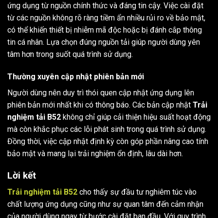
ứng dụng từ nguồn chính thức và đáng tin cậy. Việc cài đặt
từ các nguồn không rõ ràng tiềm ẩn nhiều rủi ro về bảo mật,
có thể khiến thiết bị nhiễm mã độc hoặc bị đánh cắp thông
tin cá nhân. Lựa chọn đúng nguồn tải giúp người dùng yên
tâm hơn trong suốt quá trình sử dụng.
Thường xuyên cập nhật phiên bản mới
Người dùng nên duy trì thói quen cập nhật ứng dụng lên
phiên bản mới nhất khi có thông báo. Các bản cập nhật
Trải
nghiệm tải B52
không chỉ giúp cải thiện hiệu suất hoạt động
mà còn khắc phục các lỗi phát sinh trong quá trình sử dụng.
Đồng thời, việc cập nhật định kỳ còn góp phần nâng cao tính
bảo mật và mang lại trải nghiệm ổn định, lâu dài hơn.
Lời kết
Trải nghiệm tải B52
cho thấy sự đầu tư nghiêm túc vào
chất lượng ứng dụng cũng như sự quan tâm đến cảm nhận
của người dùng ngay từ bước cài đặt ban đầu. Với quy trình