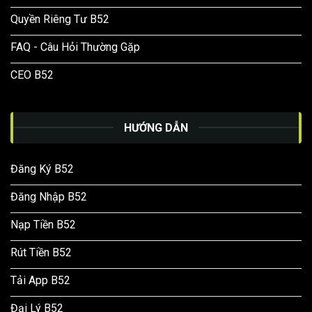
Quyền Riêng Tư B52
FAQ - Câu Hỏi Thường Gặp
CEO B52
HƯỚNG DẪN
Đăng Ký B52
Đăng Nhập B52
Nạp Tiền B52
Rút Tiền B52
Tải App B52
Đại Lý B52