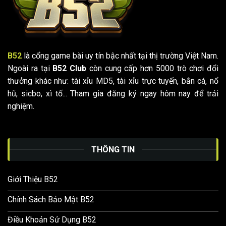
B52
là cổng game bài uy tín bậc nhất tại thị trường Việt Nam.
Ngoài ra tại
B52 Club
còn cung cấp hơn 5000 trò chơi đổi
thưởng khác như: tài xỉu MD5, tài xỉu trực tuyến, bắn cá, nổ
hũ, sicbo, xì tố... Tham gia đăng ký ngay hôm nay để trải
nghiệm.
THÔNG TIN
Giới Thiệu B52
Chính Sách Bảo Mật B52
Điều Khoản Sử Dụng B52