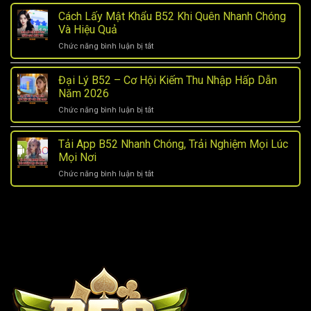
Cách
Nghiệm
Lấy
Cách Lấy Mật Khẩu B52 Khi Quên Nhanh Chóng
Tải
Mã
Và Hiệu Quả
B52
Ưu
–
ở
Chức năng bình luận bị tắt
Đãi
Chi
Cách
Cho
Tiết
Lấy
Tân
Quá
Đại Lý B52 – Cơ Hội Kiếm Thu Nhập Hấp Dẫn
Mật
Thủ
Trình
Năm 2026
Khẩu
Cài
B52
ở
Chức năng bình luận bị tắt
Đặt
Khi
Đại
Và
Quên
Lý
Sử
Nhanh
Tải App B52 Nhanh Chóng, Trải Nghiệm Mọi Lúc
B52
Dụng
Chóng
Mọi Nơi
–
Và
Cơ
ở
Chức năng bình luận bị tắt
Hiệu
Hội
Tải
Quả
Kiếm
App
Thu
B52
Nhập
Nhanh
Hấp
Chóng,
Dẫn
Trải
Năm
Nghiệm
2026
Mọi
Lúc
Mọi
Nơi