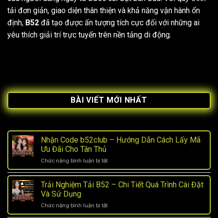
tải đơn giản, giao diện thân thiện và khả năng vận hành ổn
định,
B52
đã tạo được ấn tượng tích cực đối với những ai
yêu thích giải trí trực tuyến trên nền tảng di động.
BÀI VIẾT MỚI NHẤT
Nhận Code b52club – Hướng Dẫn Cách Lấy Mã
Ưu Đãi Cho Tân Thủ
ở
Chức năng bình luận bị tắt
Nhận
Code
Trải Nghiệm Tải B52 – Chi Tiết Quá Trình Cài Đặt
b52club
Và Sử Dụng
–
Hướng
ở
Chức năng bình luận bị tắt
Dẫn
Trải