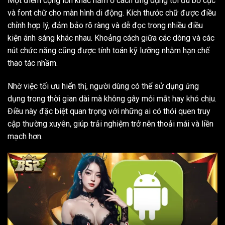
Một điểm cộng lớn khác nằm ở cách ứng dụng tối ưu bố cục
và font chữ cho màn hình di động. Kích thước chữ được điều
chỉnh hợp lý, đảm bảo rõ ràng và dễ đọc trong nhiều điều
kiện ánh sáng khác nhau. Khoảng cách giữa các dòng và các
nút chức năng cũng được tính toán kỹ lưỡng nhằm hạn chế
thao tác nhầm.
Nhờ việc tối ưu hiển thị, người dùng có thể sử dụng ứng
dụng trong thời gian dài mà không gây mỏi mắt hay khó chịu.
Điều này đặc biệt quan trọng với những ai có thói quen truy
cập thường xuyên, giúp trải nghiệm trở nên thoải mái và liền
mạch hơn.