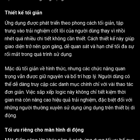
Thiết kế tối giản
Ứng dụng được phát triển theo phong cách tối giản, tập
trung vào trải nghiệm cốt lõi của người dùng thay vì nhồi
nhét quá nhiều chi tiết không cần thiết. Cách thiết kế này giúp
giao diện trở nên gọn gàng, dễ quan sát và hạn chế tối đa sự
rối mắt trong quá trình sử dụng.
Mặc dù tối giản về hình thức, nhưng các chức năng quan
trọng vẫn được giữ nguyên và bố trí hợp lý. Người dùng có
thể dễ dàng truy cập các danh mục chính chỉ với vài thao tác
đơn giản. Việc sắp xếp logic này không chỉ tiết kiệm thời
gian mà còn nâng cao hiệu quả trải nghiệm, đặc biệt đối với
những người thường xuyên sử dụng ứng dụng trên thiết bị di
động.
Tối ưu riêng cho màn hình di động