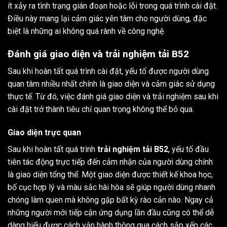
ít xảy ra tình trạng gián đoạn hoặc lỗi trong quá trình cài đặt.
Điều này mang lại cảm giác yên tâm cho người dùng, đặc
biệt là những ai không quá rành về công nghệ.
Đánh giá giao diện và trải nghiệm tải B52
Sau khi hoàn tất quá trình cài đặt, yếu tố được người dùng
quan tâm nhiều nhất chính là giao diện và cảm giác sử dụng
thực tế. Từ đó, việc đánh giá giao diện và trải nghiệm sau khi
cài đặt trở thành tiêu chí quan trọng không thể bỏ qua.
Giao diện trực quan
Sau khi hoàn tất quá trình
trải nghiệm tải B52
, yếu tố đầu
tiên tác động trực tiếp đến cảm nhận của người dùng chính
là giao diện tổng thể. Một giao diện được thiết kế khoa học,
bố cục hợp lý và màu sắc hài hòa sẽ giúp người dùng nhanh
chóng làm quen mà không gặp bất kỳ rào cản nào. Ngay cả
những người mới tiếp cận ứng dụng lần đầu cũng có thể dễ
dàng hiểu được cách vận hành thông qua cách sắp xếp các