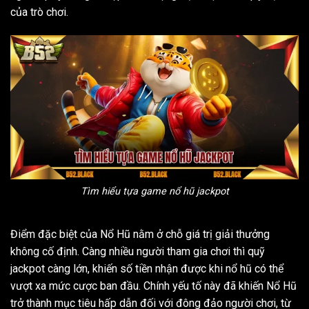
của trò chơi.
Tìm hiểu tựa game nổ hũ jackpot
Điểm đặc biệt của Nổ Hũ nằm ở chỗ giá trị giải thưởng
không cố định. Càng nhiều người tham gia chơi thì quỹ
jackpot càng lớn, khiến số tiền nhận được khi nổ hũ có thể
vượt xa mức cược ban đầu. Chính yếu tố này đã khiến Nổ Hũ
trở thành mục tiêu hấp dẫn đối với đông đảo người chơi, từ