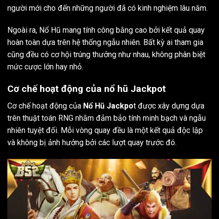
người mới cho đến những người đã có kinh nghiệm lâu năm.
Ngoài ra, Nổ Hũ mang tính công bằng cao bởi kết quả quay
hoàn toàn dựa trên hệ thống ngẫu nhiên. Bất kỳ ai tham gia
cũng đều có cơ hội trúng thưởng như nhau, không phân biệt
mức cược lớn hay nhỏ.
Cơ chế hoạt động của nổ hũ Jackpot
Cơ chế hoạt động của
Nổ Hũ Jackpo
t được xây dựng dựa
trên thuật toán RNG nhằm đảm bảo tính minh bạch và ngẫu
nhiên tuyệt đối. Mỗi vòng quay đều là một kết quả độc lập
và không bị ảnh hưởng bởi các lượt quay trước đó.