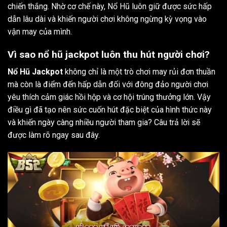
chiến thắng. Nhờ cơ chế này, Nổ Hũ luôn giữ được sức hấp
dẫn lâu dài và khiến người chơi không ngừng kỳ vọng vào
vận may của mình.
Vì sao nổ hũ jackpot luôn thu hút người chơi?
Nổ Hũ Jackpot
không chỉ là một trò chơi may rủi đơn thuần
mà còn là điểm đến hấp dẫn đối với đông đảo người chơi
yêu thích cảm giác hồi hộp và cơ hội trúng thưởng lớn. Vậy
điều gì đã tạo nên sức cuốn hút đặc biệt của hình thức này
và khiến ngày càng nhiều người tham gia? Câu trả lời sẽ
được làm rõ ngay sau đây.