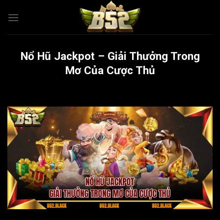
Chuyển
đến
nội
dung
Nổ Hũ Jackpot – Giải Thưởng Trong
Mơ Của Cược Thủ