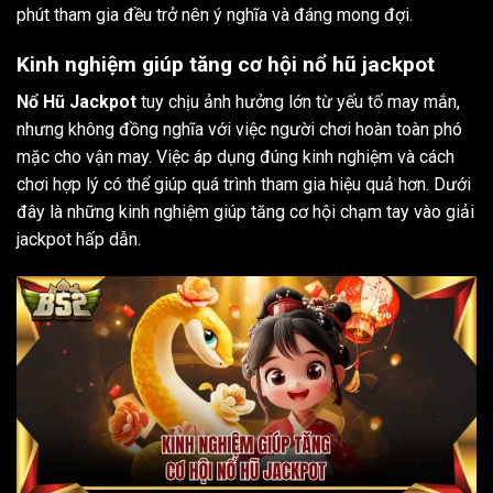
phút tham gia đều trở nên ý nghĩa và đáng mong đợi.
Kinh nghiệm giúp tăng cơ hội nổ hũ jackpot
Nổ Hũ Jackpot
tuy chịu ảnh hưởng lớn từ yếu tố may mắn,
nhưng không đồng nghĩa với việc người chơi hoàn toàn phó
mặc cho vận may. Việc áp dụng đúng kinh nghiệm và cách
chơi hợp lý có thể giúp quá trình tham gia hiệu quả hơn. Dưới
đây là những kinh nghiệm giúp tăng cơ hội chạm tay vào giải
jackpot hấp dẫn.