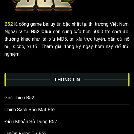
B52
là cổng game bài uy tín bậc nhất tại thị trường Việt Nam.
Ngoài ra tại
B52 Club
còn cung cấp hơn 5000 trò chơi đổi
thưởng khác như: tài xỉu MD5, tài xỉu trực tuyến, bắn cá, nổ
hũ, sicbo, xì tố... Tham gia đăng ký ngay hôm nay để trải
nghiệm.
THÔNG TIN
Giới Thiệu B52
Chính Sách Bảo Mật B52
Điều Khoản Sử Dụng B52
Quyền Riêng Tư B52