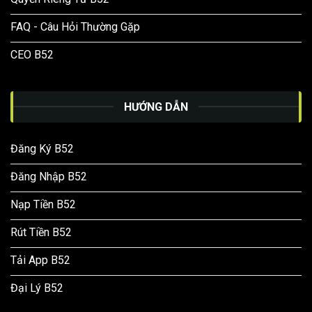
FAQ - Câu Hỏi Thường Gặp
CEO B52
HƯỚNG DẪN
Đăng Ký B52
Đăng Nhập B52
Nạp Tiền B52
Rút Tiền B52
Tải App B52
Đại Lý B52