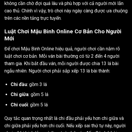
không cần chờ đợi quá lâu và phù hợp với cả người mới lẫn
cao thủ. Chính vì vậy, trò chơi này ngày càng được ưa chuộng
trên các nền tảng trực tuyến.
Luật Chơi Mậu Binh Online Cơ Bản Cho Người
Mới
Để chơi Mậu Binh Online hiệu quả, người chơi cần nắm rõ
luật chơi cơ bản. Mỗi ván bài thường có từ 2 đến 4 người
tham gia. Khi bắt đầu ván, mỗi người được chia 13 lá bài
ngẫu nhiên. Người chơi phải sắp xếp 13 lá bài thành:
Chi đầu
: gồm 3 lá
Chi giữa
: gồm 5 lá
Chi cuối
: gồm 5 lá
Quy tắc quan trọng nhất là chi đầu phải yếu hơn chi giữa và
chi giữa phải yếu hơn chi cuối. Nếu xếp sai thứ tự này, người