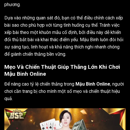
phương.
Dựa vào những quan sát đó, bạn có thể điều chỉnh cách xếp
bài sao cho phù hợp với từng tình huống cụ thể. Tránh việc
xếp bài theo một khuôn mẫu cố định, bởi điều này dễ khiến
đối thủ bắt bài và khai thác điểm yếu. Mậu Binh luôn đòi hỏi
sự sáng tạo, linh hoạt và khả năng thích nghi nhanh chóng
để giành chiến thắng bền vững.
Mẹo Và Chiến Thuật Giúp Thắng Lớn Khi Chơi
Mậu Binh Online
Để nâng cao tỷ lệ chiến thắng trong
Mậu Binh Online
, người
chơi cần trang bị cho mình một số mẹo và chiến thuật hiệu
quả.