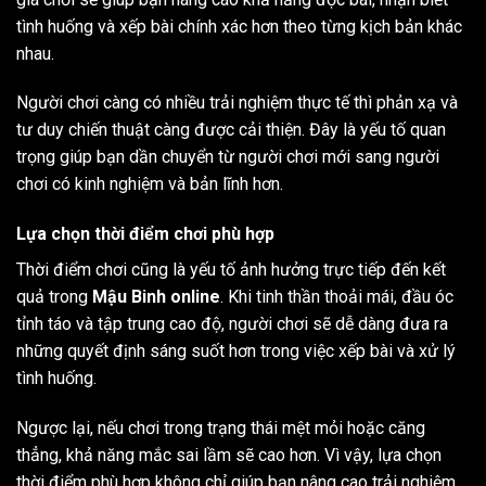
tình huống và xếp bài chính xác hơn theo từng kịch bản khác
nhau.
Người chơi càng có nhiều trải nghiệm thực tế thì phản xạ và
tư duy chiến thuật càng được cải thiện. Đây là yếu tố quan
trọng giúp bạn dần chuyển từ người chơi mới sang người
chơi có kinh nghiệm và bản lĩnh hơn.
Lựa chọn thời điểm chơi phù hợp
Thời điểm chơi cũng là yếu tố ảnh hưởng trực tiếp đến kết
quả trong
Mậu Binh online
. Khi tinh thần thoải mái, đầu óc
tỉnh táo và tập trung cao độ, người chơi sẽ dễ dàng đưa ra
những quyết định sáng suốt hơn trong việc xếp bài và xử lý
tình huống.
Ngược lại, nếu chơi trong trạng thái mệt mỏi hoặc căng
thẳng, khả năng mắc sai lầm sẽ cao hơn. Vì vậy, lựa chọn
thời điểm phù hợp không chỉ giúp bạn nâng cao trải nghiệm