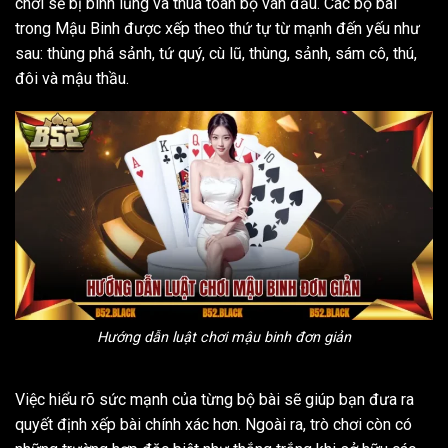
chơi sẽ bị binh lủng và thua toàn bộ ván đấu. Các bộ bài
trong Mậu Binh được xếp theo thứ tự từ mạnh đến yếu như
sau: thùng phá sảnh, tứ quý, cù lũ, thùng, sảnh, sám cô, thú,
đôi và mậu thầu.
Hướng dẫn luật chơi mậu binh đơn giản
Việc hiểu rõ sức mạnh của từng bộ bài sẽ giúp bạn đưa ra
quyết định xếp bài chính xác hơn. Ngoài ra, trò chơi còn có