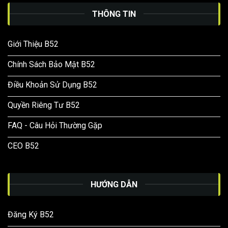
THÔNG TIN
Giới Thiệu B52
Chính Sách Bảo Mật B52
Điều Khoản Sử Dụng B52
Quyền Riêng Tư B52
FAQ - Câu Hỏi Thường Gặp
CEO B52
HƯỚNG DẪN
Đăng Ký B52