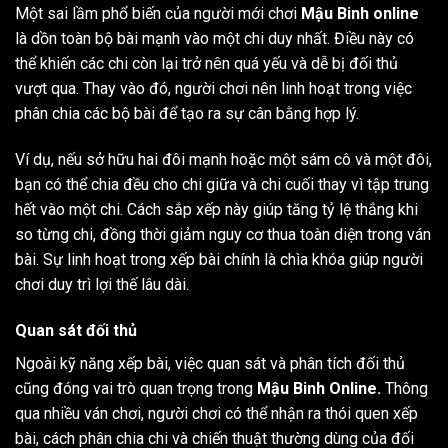
Một sai lầm phổ biến của người mới chơi
Mậu Binh online
là dồn toàn bộ bài mạnh vào một chi duy nhất. Điều này có
thể khiến các chi còn lại trở nên quá yếu và dễ bị đối thủ
vượt qua. Thay vào đó, người chơi nên linh hoạt trong việc
phân chia các bộ bài để tạo ra sự cân bằng hợp lý.
Ví dụ, nếu sở hữu hai đôi mạnh hoặc một sám cô và một đôi,
bạn có thể chia đều cho chi giữa và chi cuối thay vì tập trung
hết vào một chi. Cách sắp xếp này giúp tăng tỷ lệ thắng khi
so từng chi, đồng thời giảm nguy cơ thua toàn diện trong ván
bài. Sự linh hoạt trong xếp bài chính là chìa khóa giúp người
chơi duy trì lợi thế lâu dài.
Quan sát đối thủ
Ngoài kỹ năng xếp bài, việc quan sát và phân tích đối thủ
cũng đóng vai trò quan trọng trong
Mậu Binh Online.
Thông
qua nhiều ván chơi, người chơi có thể nhận ra thói quen xếp
bài, cách phân chia chi và chiến thuật thường dùng của đối