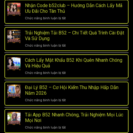
Nhận Code b52club – Hướng Dẫn Cách Lấy Mã
Ưu Đãi Cho Tân Thủ
ở
Chức năng bình luận bị tắt
Nhận
Code
Trải Nghiệm Tải B52 – Chi Tiết Quá Trình Cài Đặt
b52club
Và Sử Dụng
–
Hướng
ở
Chức năng bình luận bị tắt
Dẫn
Trải
Cách
Nghiệm
Lấy
Cách Lấy Mật Khẩu B52 Khi Quên Nhanh Chóng
Tải
Mã
Và Hiệu Quả
B52
Ưu
–
ở
Chức năng bình luận bị tắt
Đãi
Chi
Cách
Cho
Tiết
Lấy
Tân
Quá
Đại Lý B52 – Cơ Hội Kiếm Thu Nhập Hấp Dẫn
Mật
Thủ
Trình
Năm 2026
Khẩu
Cài
B52
ở
Chức năng bình luận bị tắt
Đặt
Khi
Đại
Và
Quên
Lý
Sử
Nhanh
Tải App B52 Nhanh Chóng, Trải Nghiệm Mọi Lúc
B52
Dụng
Chóng
Mọi Nơi
–
Và
Cơ
ở
Chức năng bình luận bị tắt
Hiệu
Hội
Tải