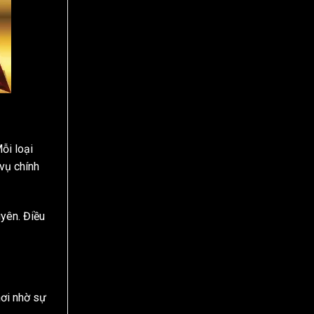
ỗi loại
 vụ chính
uyên. Điều
hơi nhờ sự