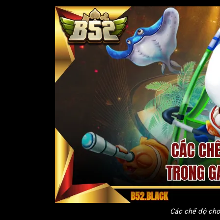
Các chế độ chơi