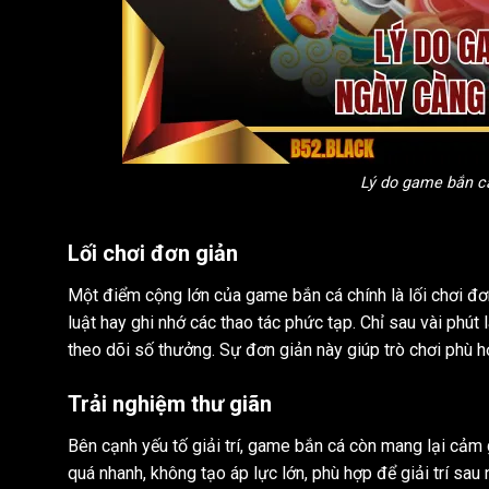
Lý do game bắn cá
Lối chơi đơn giản
Một điểm cộng lớn của game bắn cá chính là lối chơi đơ
luật hay ghi nhớ các thao tác phức tạp. Chỉ sau vài phút
theo dõi số thưởng. Sự đơn giản này giúp trò chơi phù
Trải nghiệm thư giãn
Bên cạnh yếu tố giải trí, game bắn cá còn mang lại cảm 
quá nhanh, không tạo áp lực lớn, phù hợp để giải trí sa