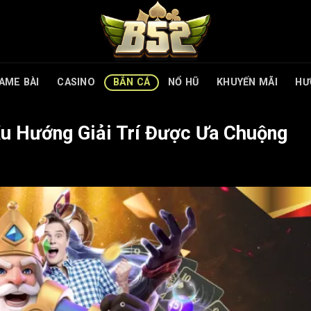
AME BÀI
CASINO
BẮN CÁ
NỔ HŨ
KHUYẾN MÃI
HƯ
Xu Hướng Giải Trí Được Ưa Chuộng