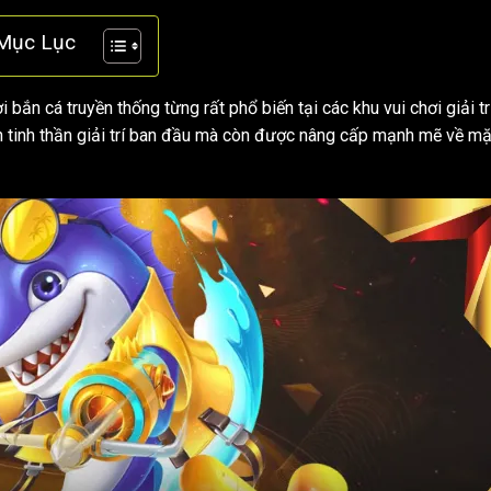
Mục Lục
 bắn cá truyền thống từng rất phổ biến tại các khu vui chơi giải trí
n tinh thần giải trí ban đầu mà còn được nâng cấp mạnh mẽ về mặ