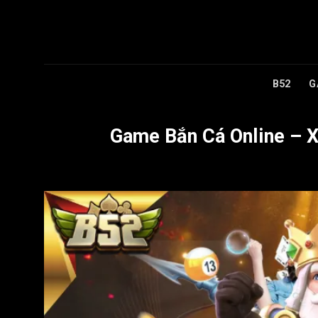
Chuyển
đến
nội
dung
B52
G
Game Bắn Cá Online – 