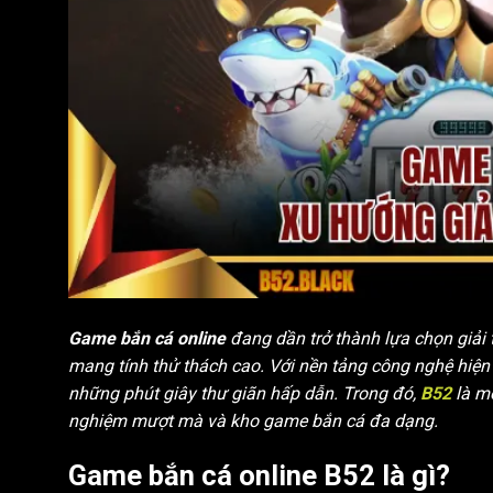
Game bắn cá online
đang dần trở thành lựa chọn giải 
mang tính thử thách cao. Với nền tảng công nghệ hiện 
những phút giây thư giãn hấp dẫn. Trong đó,
B52
là mộ
nghiệm mượt mà và kho game bắn cá đa dạng.
Game bắn cá online B52 là gì?