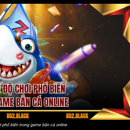
 phổ biến trong game bắn cá online