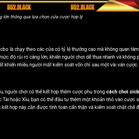
g lớn thông qua lựa chọn cửa cược hợp lý
icbo là chạy theo các cửa có tỷ lệ thưởng cao mà không quan tâm
 mức độ rủi ro càng lớn, khiến người chơi dễ thua nhanh và không 
suất khiến nhiều người mất kiểm soát vốn chỉ sau một vài ván cược.
ỉu, người chơi có thể kết hợp thêm cược phụ trong
cách chơi sic
ược Tài hoặc Xỉu, bạn có thể đầu tư thêm một khoản nhỏ vào cược 
 kết hợp này cần được tính toán cẩn thận và kiểm soát chặt chẽ đ