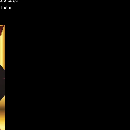
cửa cược.
 thắng.