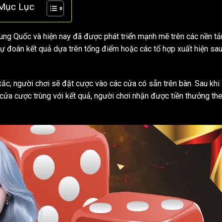
Mục Lục
rung Quốc và hiện nay đã được phát triển mạnh mẽ trên các nền tả
dự đoán kết quả dựa trên tổng điểm hoặc các tổ hợp xuất hiện sau
 xắc, người chơi sẽ đặt cược vào các cửa có sẵn trên bàn. Sau khi
 cửa cược trùng với kết quả, người chơi nhận được tiền thưởng the