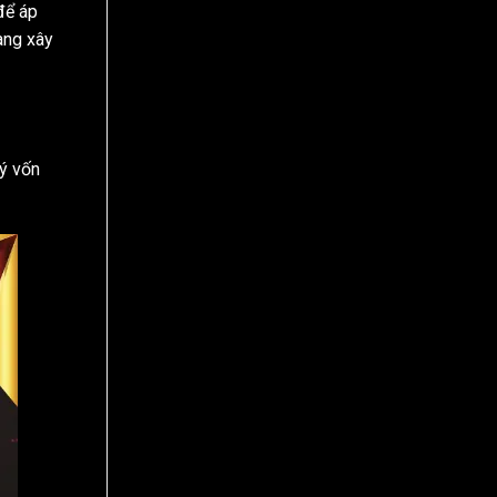
để áp
àng xây
lý vốn