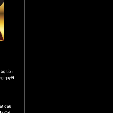
 bộ tiền
ng quyết
bắt đầu
đã đạt