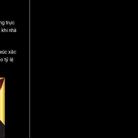
Nghiệm
Mọi
Lúc
Mọi
Nơi
ng trực
 khi nhà
 xúc xắc
o tỷ lệ