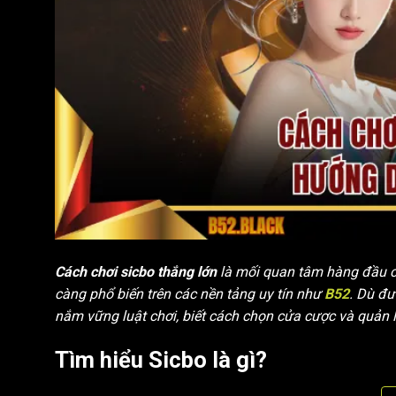
Cách chơi sicbo thắng lớn
là mối quan tâm hàng đầu của
càng phổ biến trên các nền tảng uy tín như
B52
. Dù đư
nắm vững luật chơi, biết cách chọn cửa cược và quản lý
Tìm hiểu Sicbo là gì?